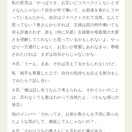
私の意見は「やっぱりさ、お互いにリスペクトしないとダ
メなんじゃない？自分が外で働いて、お前達を食わしてや
っているんだから、自分はリスペクトされて当然。なんて
思ってない？奥さんからすれば、主婦は四六時中働いても
何も評価されず、誰も（特に旦那）主婦業や母親業の大変
さを理解してくれないと思っているかもしれないよ。やっ
ぱり一方通行じゃなく、お互いが尊重しあわなきゃ。尊敬
されたければ、まずは自分からじゃないかな」
Ｎ氏「うーん、まあ、それは言えてるかもしれないけど」
私「相手を尊重した上で、自分の気持ちを伝える努力をし
てみたら？話し合い」
Ｋ氏「俺は話し合うなんて考えられん。それぐらいのこと
は、言わなくても妻はわかって当然だよ」（そんな感じの
発言）
他のメンバー「それってさ、お前が奥さんを子供に取られ
たような気がして、嫉妬してんじゃないの？」
Ｋ氏「それはうちの奥さんにも言われた事がある」