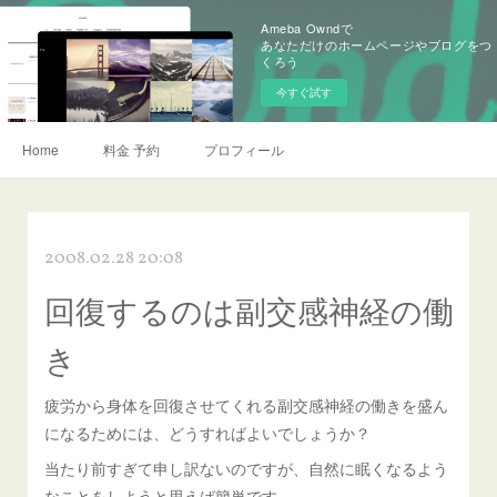
Ameba Owndで
あなただけのホームページやブログをつ
くろう
今すぐ試す
Home
料金 予約
プロフィール
2008.02.28 20:08
回復するのは副交感神経の働
き
疲労から身体を回復させてくれる副交感神経の働きを盛ん
になるためには、どうすればよいでしょうか？
当たり前すぎて申し訳ないのですが、自然に眠くなるよう
なことをしようと思えば簡単です。