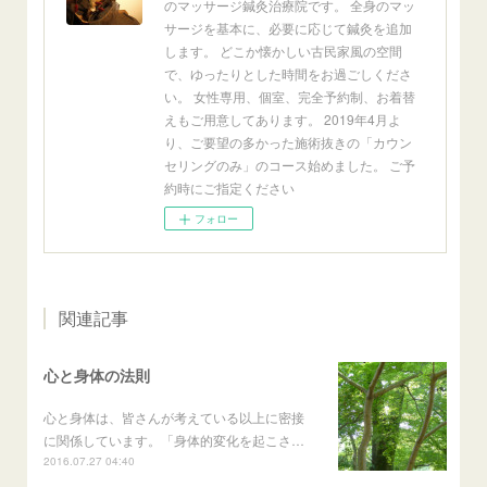
のマッサージ鍼灸治療院です。 全身のマッ
サージを基本に、必要に応じて鍼灸を追加
します。 どこか懐かしい古民家風の空間
で、ゆったりとした時間をお過ごしくださ
い。 女性専用、個室、完全予約制、お着替
えもご用意してあります。 2019年4月よ
り、ご要望の多かった施術抜きの「カウン
セリングのみ」のコース始めました。 ご予
約時にご指定ください
フォロー
関連記事
心と身体の法則
心と身体は、皆さんが考えている以上に密接
に関係しています。「身体的変化を起こさ…
2016.07.27 04:40