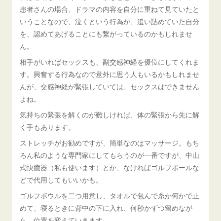
患者さんの場合、ドラマの内容を自分に重ねて見ていたと
いうことなので、泣くという行為が、追い詰めていた自分
を、認めてあげることにも繋がっているのかもしれませ
ん。
相手がいればセックスも、副交感神経を優位にしてくれま
す。興奮する行為なので意外に思う人もいるかもしれませ
んが、交感神経が緊張していては、セックスはできません
よね。
気持ちの緊張を解くのが難しければ、体の緊張から先に解
く手もあります。
ストレッチがお勧めですが、簡単なのはマッサージ。もち
ろん私のような専門家にしてもらうのが一番ですが、中山
式快癒器（私も使います）とか、なければゴルフボールな
どで代用してもいいかも。
ゴルフボウルを二つ用意し、タオルで包んで糸か何かで止
めて、寝るときに背中の下に入れ、何秒かずつ留めなが
ら、位置を変えていきます。