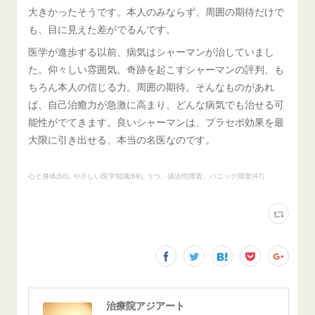
大きかったそうです。本人のみならず、周囲の期待だけで
も、目に見えた差がでるんです。
医学が進歩する以前、病気はシャーマンが治していまし
た。仰々しい雰囲気。奇跡を起こすシャーマンの評判、も
ちろん本人の信じる力。周囲の期待。そんなものがあれ
ば、自己治癒力が急激に高まり、どんな病気でも治せる可
能性がでてきます。良いシャーマンは、プラセボ効果を最
大限に引き出せる、本当の名医なのです。
心と身体
(
50
)
やさしい医学知識
(
69
)
うつ、強迫性障害、パニック障害
(
47
)
治療院アジアート