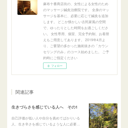
麻布十番商店街の、女性による女性のため
のマッサージ鍼灸治療院です。 全身のマッ
サージを基本に、必要に応じて鍼灸を追加
します。 どこか懐かしい古民家風の空間
で、ゆったりとした時間をお過ごしくださ
い。 女性専用、個室、完全予約制、お着替
えもご用意してあります。 2019年4月よ
り、ご要望の多かった施術抜きの「カウン
セリングのみ」のコース始めました。 ご予
約時にご指定ください
フォロー
関連記事
生きづらさを感じている人へ その1
自己評価が低い人や自分を責めてばかりいる
人、生き辛さを感じているような人に必要…