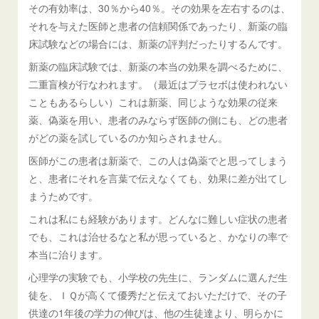
その有効率は、30％から40％。その効果を左右するのは、
それを与えた医師と患者の信頼関係であったり、新薬の臨
床試験などの場合には、新薬の評判だったりするんです。
新薬の臨床試験では、新薬の本当の効果を調べるために、
二重盲検が行なわれます。（最近はプラセボは使われない
こともあるらしい）これは新薬、同じような効果の従来
薬、偽薬を用い、患者のみならず医師の側にも、どの患者
がどの薬を試しているのか知らされません。
医師がこの患者は新薬で、この人は偽薬でと思ってしまう
と、患者にそれを言葉で伝えなくても、効果に差が出てし
まうためです。
これは私にも経験があります。どんなに難しい症状の患者
でも、これは治せるなと私が思っていると、かなりの率で
本当に治ります。
心理学の実験でも、小学校の先生に、ランダムに選んだ生
徒を、ＩＱが高くて優秀だと伝えておいただけで、その子
供達の1年後の学力の伸びは、他の生徒達より、明らかに