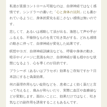
私達が直接コントロール可能なのは、自律神経ではなく感
情です。シンドラーの書いた「
心と身体の法則
」にも書か
れているように、身体的変化を起こさない感情は無いので
す。
悲しくて、あるいは感動して涙が出る。激怒して声や手が
ふるえる。不愉快なものを見て吐き気がする。どれも感情
の動きに伴って、自律神経が変化した結果です。
瞑想やヨガ、自律神経訓練法なども、呼吸や身体の動き、
暗示やイメージに意識を向け、自律神経が最も穏やかな状
態になるよう、心を導くのが目的です。
プラシーボ（あるいはプラセボ）効果をご存知ですか？日
本語にすると偽薬効果。
何の薬理作用もない錠剤などを、患者によく効く薬だと言
って与えると、痛みが和らいだり、実際に血圧や血糖値な
どが変動します。面白いことに、効果だけではなく、吐き
気などの副作用を誘発することもあるんです。