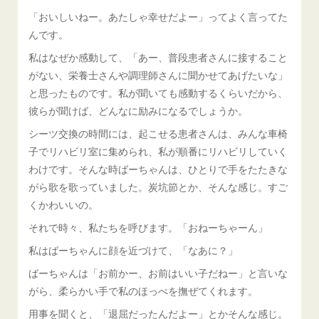
「おいしいねー。あたしゃ幸せだよー」ってよく言ってた
んです。
私はなぜか感動して、「あー、普段患者さんに接すること
がない、栄養士さんや調理師さんに聞かせてあげたいな」
と思ったものです。私が聞いても感動するくらいだから、
彼らが聞けば、どんなに励みになるでしょうか。
シーツ交換の時間には、起こせる患者さんは、みんな車椅
子でリハビリ室に集められ、私が順番にリハビリしていく
わけです。そんな時ばーちゃんは、ひとりで手をたたきな
がら歌を歌っていました。炭坑節とか、そんな感じ。すご
くかわいいの。
それで時々、私たちを呼びます。「おねーちゃーん」
私はばーちゃんに顔を近づけて、「なあに？」
ばーちゃんは「お前かー、お前はいい子だねー」と言いな
がら、柔らかい手で私のほっぺを撫ぜてくれます。
用事を聞くと、「退屈だったんだよー」とかそんな感じ。