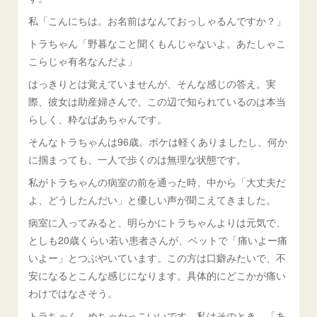
私「こんにちは。お名前はなんておっしゃるんですか？」
トラちゃん「野暮なこと聞くもんじゃないよ。あたしゃこ
こらじゃ有名なんだよ」
はっきりとは覚えていませんが、そんな感じの答え。実
際、彼女は助産婦さんで、この辺で知られているのは本当
らしく、粋なばあちゃんです。
そんなトラちゃんは96歳。ボケは軽くありましたし、何か
に掴まっても、一人で歩くのは無理な状態です。
私がトラちゃんの病室の前を通った時、中から「大丈夫だ
よ、どうしたんだい」と優しい声が聞こえてきました。
病室に入ってみると、明らかにトラちゃんよりは元気で、
としも20歳くらい若い患者さんが、ベットで「痛いよー痛
いよー」とつぶやいています。この方は口癖みたいで、不
安になるとこんな感じになります。具体的にどこかが痛い
わけではなさそう。
トラちゃん、めちゃかっこいいです。私はそのとき、「あ