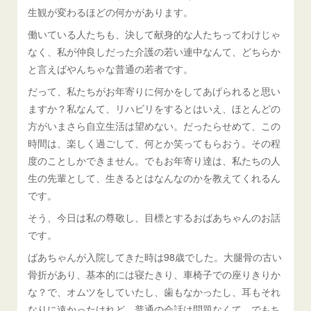
生観が変わるほどの何かがあります。
働いている人たちも、決して献身的な人たちってわけじゃ
なく、私が仲良しだった介護の若い連中なんて、どちらか
と言えばやんちゃな普通の若者です。
だって、私たちがお年寄りに何かをしてあげられると思い
ますか？私なんて、リハビリをするとはいえ、ほとんどの
方がいまさら自立生活は望めない。だったらせめて、この
時間は、楽しく過ごして、何とか笑ってもらおう。その程
度のことしかできません。でもお年寄り達は、私たちの人
生の先輩として、生きるとはなんなのかを教えてくれるん
です。
そう、今日は私の尊敬し、目標とするおばあちゃんのお話
です。
ばあちゃんが入院してきた時は98歳でした。大腿骨の古い
骨折があり、基本的には寝たきり、車椅子での座りきりか
な？で、オムツをしていたし、歯もなかったし、耳もそれ
なりに遠かったけれど、普通の会話は問題なくて、でもち