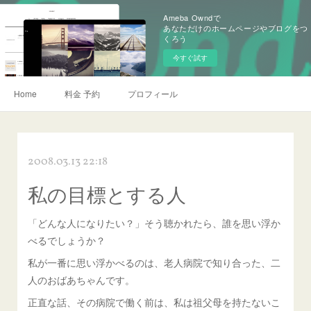
Ameba Owndで
あなただけのホームページやブログをつ
くろう
今すぐ試す
Home
料金 予約
プロフィール
2008.03.13 22:18
私の目標とする人
「どんな人になりたい？」そう聴かれたら、誰を思い浮か
べるでしょうか？
私が一番に思い浮かべるのは、老人病院で知り合った、二
人のおばあちゃんです。
正直な話、その病院で働く前は、私は祖父母を持たないこ