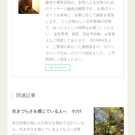
麻布十番商店街の、女性による女性のため
のマッサージ鍼灸治療院です。 全身のマッ
サージを基本に、必要に応じて鍼灸を追加
します。 どこか懐かしい古民家風の空間
で、ゆったりとした時間をお過ごしくださ
い。 女性専用、個室、完全予約制、お着替
えもご用意してあります。 2019年4月よ
り、ご要望の多かった施術抜きの「カウン
セリングのみ」のコース始めました。 ご予
約時にご指定ください
フォロー
関連記事
生きづらさを感じている人へ その1
自己評価が低い人や自分を責めてばかりいる
人、生き辛さを感じているような人に必要…
2019.08.10 09:50