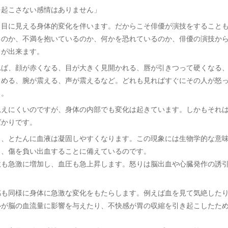
を起こさない感情はありません」
も目に見える身体的変化を伴います。だからこそ俳優が演技をすること
るのか、不満を抱いているのか、何かを恐れているのか、俳優の演技か
とが出来ます。
れば、顔が赤くなる、目が大きく見開かれる、唇が引きつって硬くなる
しめる、腕が震える、声が震えるなど。どれも見ればすぐにその人が怒
う。
見えにくいのですが、身体の内部でも変化は起きています。しかもそれ
ばかりです。
と、とたんに血液は凝固しやすくなります。この現象には生物学的な意
り、傷を負い出血することに備えているのです。
数も急激に増加し、血圧も急上昇します。怒りは脳出血や心臓発作の誘
感も同様に身体に急激な変化をもたらします。例えば血を見て気絶した
心が脳の血流量に影響を与えたり、不快感が胃の収縮を引き起こしたた