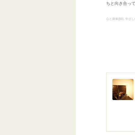
ちと向き合っ
心と身体
(
50
)
やさし