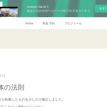
Ameba Owndで
今す
あなただけのホームページやブログをつくろう
Home
料金 予約
プロフィール
:15
体の法則
から転載したものを少しだけ修正しました。
を起こさない感情はありません」