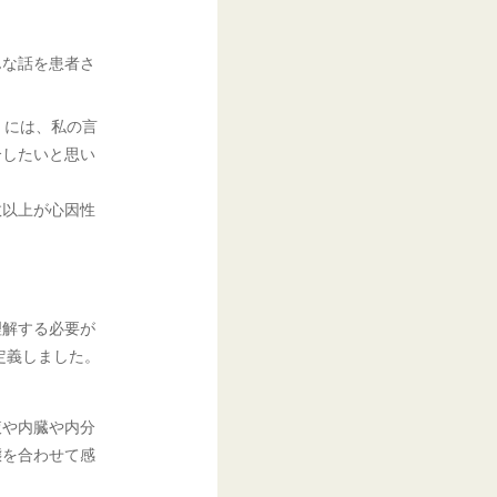
んな話を患者さ
。
」には、私の言
介したいと思い
数以上が心因性
理解する必要が
定義しました。
液や内臓や内分
態を合わせて感