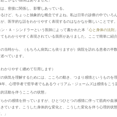
態は、密接に関係し、影響しあっている。
かるけど、ちょっと抽象的な概念ですよね。私は日常の診療の中でいろ
すが、医学的な話をわかりやすく表現するのはなかなか難しいことです
ョン・Ａ・シンドラーという医師によって書かれた本「
心と身体の法則
とてもわかりやすく表現されている箇所がありました。ここで簡単に紹
その当時から、（もちろん病気にも依りますが）病院を訪れる患者の半
と述べています。
をわかりやすく纏めて引用します）
だの病気を理解するためには、こころの動き、つまり感情というものを
84年、心理学者で哲学者でもあるウィリアム・ジェームズは感情をこう
体的活動を伴うこころの状態」
何らかの感情を持っていますが、ひとつひとつの感情に伴って筋肉や血
起きています。こうした身体的な変化と、こうした変化を伴う心理的状
す。」