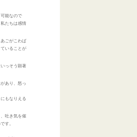
も可能なので
ら私たちは感情
、あごがこわば
っていることが
はいっそう顕著
味があり、怒っ
引にもなりえる
り、吐き気を催
めです。