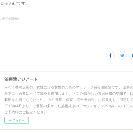
ているわけです。
い医学知識
(
69
)
治療院アジアート
麻布十番商店街の、女性による女性のためのマッサージ鍼灸治療院です。 全身
基本に、必要に応じて鍼灸を追加します。 どこか懐かしい古民家風の空間で、
時間をお過ごしください。 女性専用、個室、完全予約制、お着替えもご用意し
2019年4月より、ご要望の多かった施術抜きの「カウンセリングのみ」のコー
ご予約時にご指定ください
フォロー