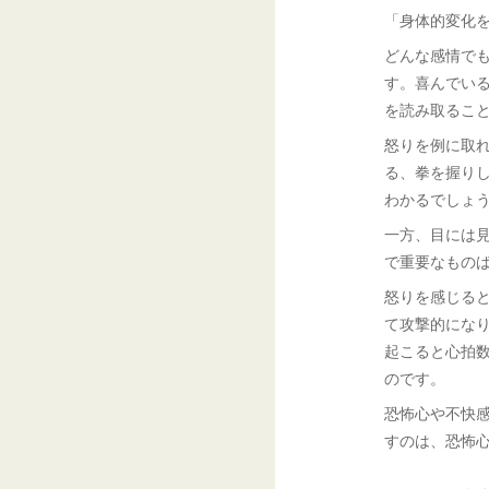
「身体的変化
どんな感情で
す。喜んでい
を読み取るこ
怒りを例に取
る、拳を握り
わかるでしょ
一方、目には
で重要なもの
怒りを感じる
て攻撃的にな
起こると心拍
のです。
恐怖心や不快
すのは、恐怖