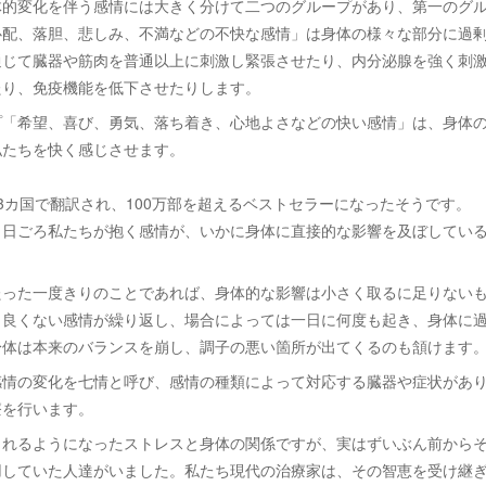
体的変化を伴う感情には大きく分けて二つのグループがあり、第一のグ
心配、落胆、悲しみ、不満などの不快な感情」は身体の様々な部分に過
通じて臓器や筋肉を普通以上に刺激し緊張させたり、内分泌腺を強く刺
たり、免疫機能を低下させたりします。
プ「希望、喜び、勇気、落ち着き、心地よさなどの快い感情」は、身体
私たちを快く感じさせます。
3カ国で翻訳され、100万部を超えるベストセラーになったそうです。
、日ごろ私たちが抱く感情が、いかに身体に直接的な影響を及ぼしてい
。
たった一度きりのことであれば、身体的な影響は小さく取るに足りない
、良くない感情が繰り返し、場合によっては一日に何度も起き、身体に
身体は本来のバランスを崩し、調子の悪い箇所が出てくるのも頷けます
感情の変化を七情と呼び、感情の種類によって対応する臓器や症状があ
療を行います。
されるようになったストレスと身体の関係ですが、実はずいぶん前から
用していた人達がいました。私たち現代の治療家は、その智恵を受け継