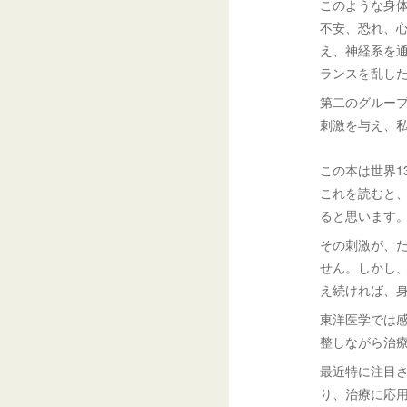
このような身
不安、恐れ、
え、神経系を
ランスを乱し
第二のグルー
刺激を与え、
この本は世界1
これを読むと
ると思います
その刺激が、
せん。しかし
え続ければ、
東洋医学では
整しながら治
最近特に注目
り、治療に応