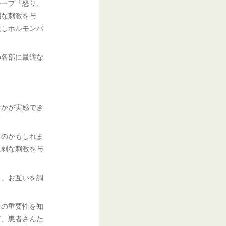
ループ「怒り、
剰な刺激を与
激しホルモンバ
の各部に最適な
るかが実感でき
ものかもしれま
過剰な刺激を与
。
り、お互いを調
その重要性を知
ぎ、患者さんた