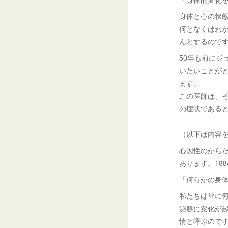
身体と心の状
何となくはわ
んとするので
50年も前にジ
いたいことが
ます。
この医師は、
の症状である
（以下は内容
心因性のから
あります。18
「何らかの身
私たちは常に
泌腺に変化が
情と呼ぶので