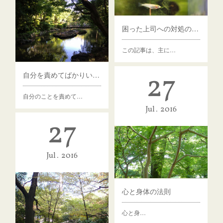
困った上司への対処の仕方
この記事は、主に…
27
自分を責めてばかりいる人へ
自分のことを責めて…
Jul
2016
27
Jul
2016
心と身体の法則
心と身…