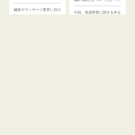
フォロー
鍼灸やマッサージ業界に目の
今回、発達障害に関する本を
見えない方が多いのは、目…
読みながら、記憶、理解、…
29
Aug
2011