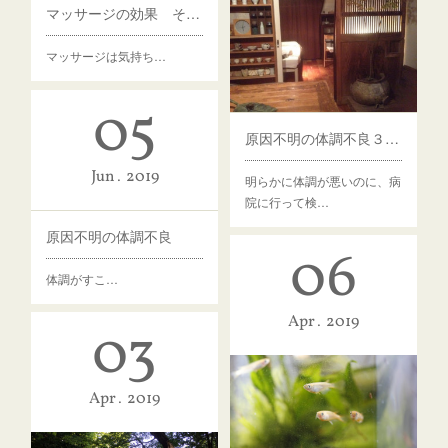
マッサージの効果 その1
マッサージは気持ち…
05
原因不明の体調不良３ ヒントを見つける
Jun
2019
明らかに体調が悪いのに、病
院に行って検…
原因不明の体調不良
06
体調がすこ…
Apr
2019
03
Apr
2019