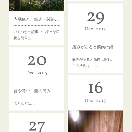
29
内臓痛と、筋肉・関節の痛みの見分け方
Dec
2015
いくつかの記事で、様々な症
状を簡単に…
痛みがあると筋肉は縮む。その2 ストレッチ編
20
痛みがあると筋肉は縮む。
この法則は、…
Dec
2015
16
首や背中、腰の痛み
Dec
2015
ほとんどは…
27