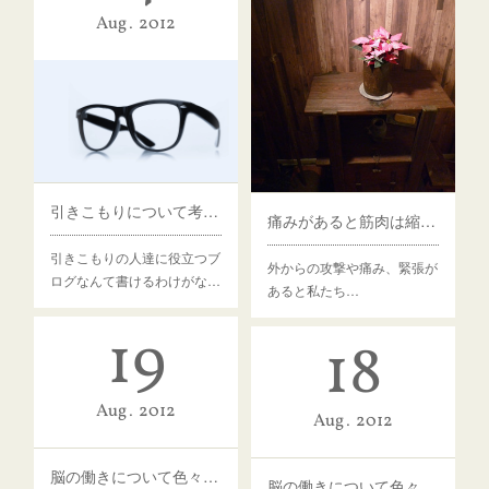
Aug
2012
引きこもりについて考える 本人編 その1
痛みがあると筋肉は縮む。その1
引きこもりの人達に役立つブ
外からの攻撃や痛み、緊張が
ログなんて書けるわけがな…
あると私たち…
19
18
Aug
2012
Aug
2012
脳の働きについて色々と考える その2
脳の働きについて色々と考える その1