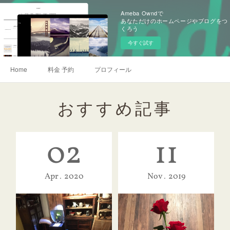
Ameba Owndで
あなただけのホームページやブログをつ
くろう
今すぐ試す
Home
料金 予約
プロフィール
おすすめ記事
02
11
Apr
2020
Nov
2019