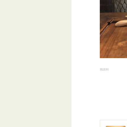
雑談
(
6
)