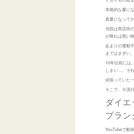
本格的な夏に
真夏になって
当院は商店街
が降れば買い
あまりの運動
まではまずい
10年位前には
しまい…。そ
頑張っていた
そこで、今流
ダイエ
プラン
YouTubeで