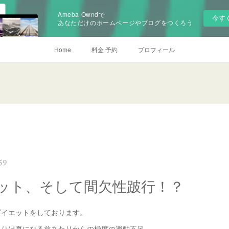
Ameba Owndで
今す
あなただけのホームページやブログをつくろう
Home
料金 予約
プロフィール
59
ット、そして間欠性跛行！？
ダイエットをしております。
まりは夏になる前あたりからの極度の運動不足。