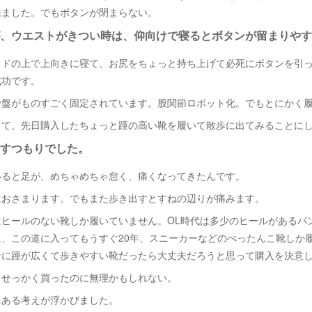
来ました。でもボタンが閉まらない。
、ウエストがきつい時は、仰向けで寝るとボタンが留まりやす
ッドの上で上向きに寝て、お尻をちょっと持ち上げて必死にボタンを引
成功です。
骨盤がものすごく固定されています。股関節ロボット化。でもとにかく
って、先日購入したちょっと踵の高い靴を履いて散歩に出てみることに
すつもりでした。
いると足が、めちゃめちゃ怠く、痛くなってきたんです。
はおさまります。でもまた歩き出すとすねの辺りが痛みます。
はヒールのない靴しか履いていません。OL時代は多少のヒールがあるパ
に、この道に入ってもうすぐ20年、スニーカーなどのぺったんこ靴しか
なに踵が広くて歩きやすい靴だったら大丈夫だろうと思って購入を決意
。せっかく買ったのに無理かもしれない。
にある考えが浮かびました。