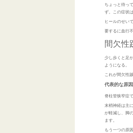
ちょっと待っ
ず。この症状
ヒールのせい
要するに血行
間欠性
少し歩くと足
ようになる。
これが間欠性
代表的な原因
脊柱管狭窄症
末梢神経は主
が軽減し、脚
ます。
もう一つの原