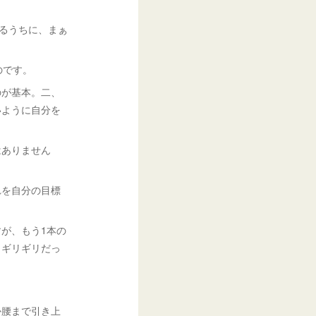
けるうちに、まぁ
のです。
のが基本。二、
いように自分を
はありません
れを自分の目標
が、もう1本の
りギリギリだっ
か腰まで引き上