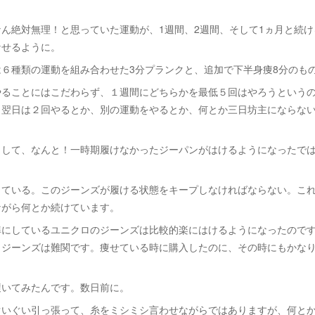
。
ん絶対無理！と思っていた運動が、1週間、2週間、そして1ヵ月と続
なせるように。
は６種類の運動を組み合わせた3分プランクと、追加で下半身痩8分のも
やることにはこだわらず、１週間にどちらかを最低５回はやろうという
、翌日は２回やるとか、別の運動をやるとか、何とか三日坊主にならな
。
として、なんと！一時期履けなかったジーパンがはけるようになったで
出ている。このジーンズが履ける状態をキープしなければならない。こ
ながら何とか続けています。
準にしているユニクロのジーンズは比較的楽にはけるようになったのです
もジーンズは難関です。痩せている時に購入したのに、その時にもかな
履いてみたんです。数日前に。
ぐいぐい引っ張って、糸をミシミシ言わせながらではありますが、何と