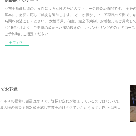
麻布十番商店街の、女性による女性のためのマッサージ鍼灸治療院です。 全身
基本に、必要に応じて鍼灸を追加します。 どこか懐かしい古民家風の空間で、
時間をお過ごしください。 女性専用、個室、完全予約制、お着替えもご用意し
2019年4月より、ご要望の多かった施術抜きの「カウンセリングのみ」のコー
ご予約時にご指定ください
フォロー
してお花達
イルスの憂鬱な話題ばかりで、皆様お疲れが溜まっているのではないでし
最大限の感染予防対策を施し営業を続けさせていただきます。以下は感…