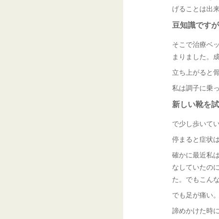
げることは出
豆知識ですが
そこで治療ベ
まりました。
立ち上がると
私は調子に乗
新しい靴を試
で少し歩いて
停まると症状
確かに最近私
なしていたの
た。でもこん
でも足が痛い
諦めかけた時