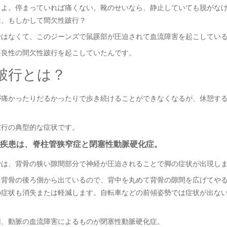
てよ。停まっていれば痛くない。靴のせいなら、静止していても脱がな
は、もしかして間欠性跛行？
ではなくて、このジーンズで鼠蹊部が圧迫されて血流障害を起こしてい
不良性の間欠性跛行を起こしていたんです。
跛行とは？
が痛かったりだるかったりで歩き続けることができなくなるが、休憩す
跛行の典型的な症状です。
疾患は、脊柱管狭窄症と閉塞性動脈硬化症。
では、背骨の狭い隙間部分で神経が圧迫されることで脚の症状が出現し
に背骨の後ろ側から出ているので、背中を丸めて背骨の隙間を広げてや
の症状も消失または軽減します。自転車などの前傾姿勢では症状が出な
因、動脈の血流障害によるものが閉塞性動脈硬化症。