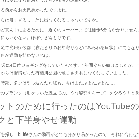
なる前からお天気悪かったですよね。
からは暑すぎるし、外に出なくなるじゃないですか。
のど真ん中にあるために、近くのスーパーまでは徒歩3分もかかりません
物にもいかない。ほぼ引き篭もりです。
不足で廃用症候群（寝たきりのお年寄りなどにみられる症状）にでもな
。何か運動を始めなければ。
、週に4日位ジョギングをしていたんです。1年間ぐらい続けましたが、
れからは習慣だった有栖川公園の散歩さえもしなくなっていました。
一時期、多少は引っ込んだお腹も、今はまたぷよんぷよんに。
行のプランク（肘をついた腕立てのような姿勢をキープ）をやろう！と
ットのために行ったのはYouTube
クと下半身やせ運動
動画を探し、bi-lifeさんの動画がとても分かり易かったので、それに合わ