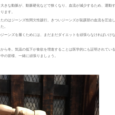
る大きな動脈が、動脈硬化などで狭くなり、血流が減少するため、運動
なります。
したのはジーンズ性間欠性跛行。きついジーンズが鼠蹊部の血流を圧迫
した。
のジーンズを履くためには、まだまだダイエットを頑張らなければいけ
秋から冬。気温の低下が食欲を増進することは医学的にも証明されてい
ト中の皆様、一緒に頑張りましょう。