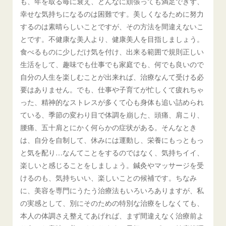
も、年を取る毎に衰え、どんなに頑張っても満足できず、
幸せな気持ちになるのは困難です。美しくなるために努力
するのは素晴らしいことですが、その方法を間違えないこ
とです。不健康な美人より、健康美人を目指しましょう。
食べるものに少しだけ気を付け、出来る範囲で規則正しい
生活をして、趣味でも仕事でも家庭でも、何でも良いので
自分の人生を楽しむことが出来れば、治療なんて受ける必
要はありません。でも、仕事や子育てが忙しくて疲れちゃ
った、精神的なストレスが多くて心も身体も追い詰められ
ている、季節の変わり目で体調を崩した、頭痛、肩こり、
腰痛、五十肩とにかく何らかの症状がある。そんなとき
は、自分を自制して、休みには運動し、栄養にもっともっ
と気を配り…なんてことをするのではなく、気持ちイイ、
楽しいと感じることをしましょう。鍼灸やマッサージを受
けるのも、気持ちいい、楽しいことの候補です。ちなみ
に、美容を専門にうたう治療法もいろいろありますが、私
の実感として、別にそのための特別な治療をしなくても、
本人の体調さえ整えてあげれば、まず間違えなく治療前よ