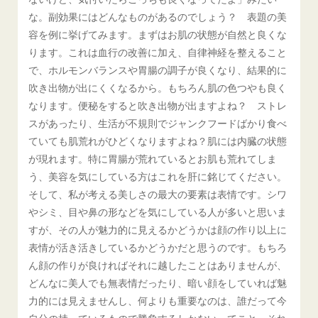
な。副効果にはどんなものがあるのでしょう？ 表題の美
容を例に挙げてみます。まずはお肌の状態が自然と良くな
ります。これは血行の改善に加え、自律神経を整えること
で、ホルモンバランスや胃腸の調子が良くなり、結果的に
吹き出物が出にくくなるから。もちろん肌の色つやも良く
なります。便秘をすると吹き出物が出ますよね？ ストレ
スがあったり、生活が不規則でジャンクフードばかり食べ
ていても肌荒れがひどくなりますよね？肌には内臓の状態
が現れます。特に胃腸が荒れているとお肌も荒れてしま
う、美容を気にしている方はこれを肝に銘じてください。
そして、私が考える美しさの最大の要素は表情です。シワ
やシミ、目や鼻の形などを気にしている人が多いと思いま
すが、その人が魅力的に見えるかどうかは顔の作り以上に
表情が活き活きしているかどうかだと思うのです。もちろ
ん顔の作りが良ければそれに越したことはありませんが、
どんなに美人でも無表情だったり、暗い顔をしていれば魅
力的には見えませんし、何よりも重要なのは、誰だって今