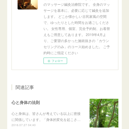
のマッサージ鍼灸治療院です。 全身のマッ
サージを基本に、必要に応じて鍼灸を追加
します。 どこか懐かしい古民家風の空間
で、ゆったりとした時間をお過ごしくださ
い。 女性専用、個室、完全予約制、お着替
えもご用意してあります。 2019年4月よ
り、ご要望の多かった施術抜きの「カウン
セリングのみ」のコース始めました。 ご予
約時にご指定ください
フォロー
関連記事
心と身体の法則
心と身体は、皆さんが考えている以上に密接
に関係しています。「身体的変化を起こさ…
2016.07.27 04:40