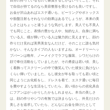
自分の持っているもので勝負するしかないってこと。それ
で自信が持てるのなら美容整形を受けるのも良いですし、
お金が沢山あればエステ通いも、ピーリングやボトックス
や胎盤注射もそれなりの効果はあるでしょうが、本来の美
しさとはちょっと違うような気がします。美人でも不美人
でも同じこと。表情の豊かな人や、知的な人、自身に満ち
ている人、瞳が輝いている人は魅力的に見えますし、顔の
作りだけ見れば美男美女なんだけど、そのことに誰も気付
かない、そんなタイプの人もいますよね。オードリーヘッ
プバーンは晩年、ノーメイクでラフな服装、シワだらけの
顔で奉仕活動をしていましたが、その勇姿は若い頃、美し
く着飾ってスクリーンの中で微笑んでいた彼女に負けない
くらい輝いていました。もし彼女が年を取っても若い頃と
同じようにお化粧をし、ドレスを着て、エステ通いに毎日
を費やすような生活をしていたら、若い頃からの劣化具合
にフアンはがっかりしたかもしれません。本当の美しさ
は、顔の作りやシワの有無では決まらないし、外見だけの
美しさを追求していたら、どんなにお金を掛けたとして