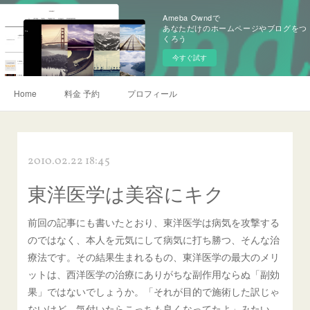
Ameba Owndで
あなただけのホームページやブログをつ
くろう
今すぐ試す
Home
料金 予約
プロフィール
2010.02.22 18:45
東洋医学は美容にキク
前回の記事にも書いたとおり、東洋医学は病気を攻撃する
のではなく、本人を元気にして病気に打ち勝つ、そんな治
療法です。その結果生まれるもの、東洋医学の最大のメリ
ットは、西洋医学の治療にありがちな副作用ならぬ「副効
果」ではないでしょうか。「それが目的で施術した訳じゃ
ないけど、気付いたらこっちも良くなってたよ」みたい